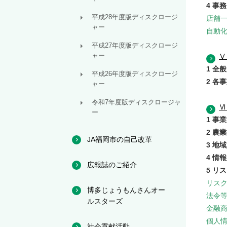
4 事
平成28年度版ディスクロージ
店舗
ャー
自動
平成27年度版ディスクロージ
ャー
Ⅴ
1 全
平成26年度版ディスクロージ
2 各
ャー
令和7年度版ディスクロージャ
Ⅵ
ー
1 事
2 農
JA福岡市の自己改革
3 地
4 情
広報誌のご紹介
5 リ
リス
博多じょうもんさんオー
法令
ルスターズ
金融
個人
社会貢献活動