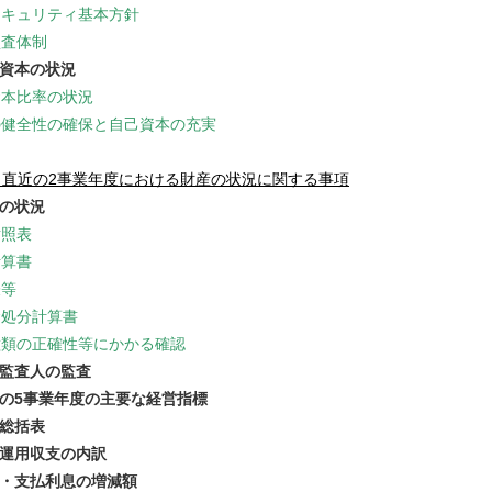
セキュリティ基本方針
監査体制
己資本の状況
資本比率の状況
の健全性の確保と自己資本の充実
 直近の2事業年度における財産の状況に関する事項
算の状況
対照表
計算書
表等
金処分計算書
種類の正確性等にかかる確認
計監査人の監査
近の5事業年度の主要な経営指標
益総括表
金運用収支の内訳
取・支払利息の増減額