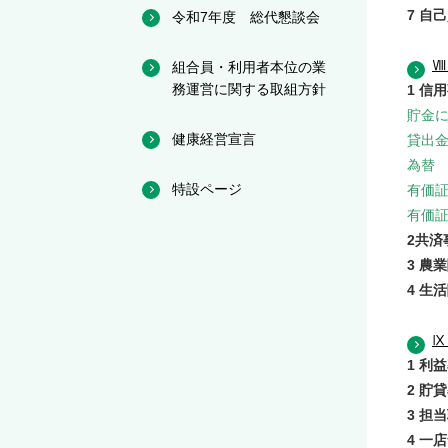
7 自
令和7年度 総代懇談会
Ⅷ
組合員・利用者本位の業
務運営に関する取組方針
1 信
貯金
健康経営宣言
貸出
為替
特設ページ
有価
有価
2共済
3 農
4 生
Ⅸ
1 利
2 貯
3 担
4 一