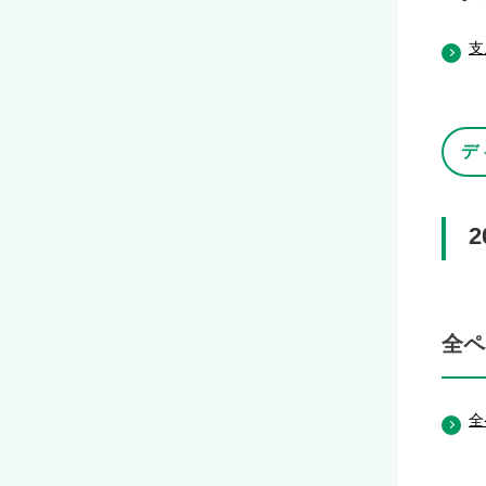
支
デ
全ペ
全