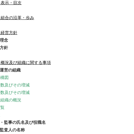
 表示・目次
 組合の沿革・歩み
 経営方針
営理念
営方針
 概況及び組織に関する事項
務運営の組織
機構図
員数及びその増減
口数及びその増減
員組織の概況
一覧
数
事・監事の氏名及び役職名
計監査人の名称