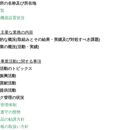
務所の名称及び所在地
一覧
化機器設置状況
 主要な業務の内容
般的な概況(取組みとその結果・実績及び対処すべき課題)
事業の概況(活動・実績)
 事業活動に関する事項
業活動のトピックス
業振興活動
域貢献活動
報提供活動
スク管理の状況
ク管理体制
等遵守の態勢
商品の勧誘方針
情報の取扱い方針