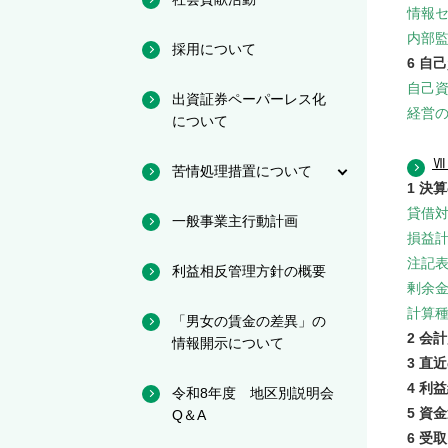
情報
内部
採用について
6 自
自己
出資証券ペーパーレス化
経営
について
Ⅶ
苦情処理措置について
1 決
貸借
一般事業主行動計画
損益
注記
利益相反管理方針の概要
剰余
計算
「男女の賃金の差異」の
2 会
情報開示について
3 直
4 利
令和8年度 地区別説明会
5 資
Q＆A
6 受