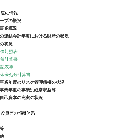
 連結情報
ループの概況
結事業概況
近の連結会計年度における財産の状況
算の状況
貸借対照表
損益計算書
注記表等
剰余金処分計算書
結事業年度のリスク管理債権の状況
結事業年度の事業別経常収益等
結自己資本の充実の状況
 役員等の報酬体系
員等
の他