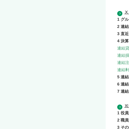
Ⅹ
1 グ
2 連
3 直
4 決
連結
連結
連結
連結
5 連
6 連
7 連
Ⅺ
1 役員
2 職
3 そ