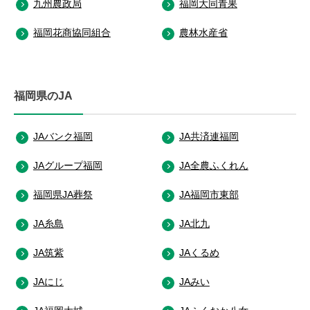
九州農政局
福岡大同青果
福岡花商協同組合
農林水産省
福岡県のJA
JAバンク福岡
JA共済連福岡
JAグループ福岡
JA全農ふくれん
福岡県JA葬祭
JA福岡市東部
JA糸島
JA北九
JA筑紫
JAくるめ
JAにじ
JAみい