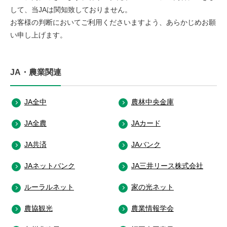
して、当JAは関知致しておりません。
お客様の判断においてご利用くださいますよう、あらかじめお願
い申し上げます。
JA・農業関連
JA全中
農林中央金庫
JA全農
JAカード
JA共済
JAバンク
JAネットバンク
JA三井リース株式会社
ルーラルネット
家の光ネット
農協観光
農業情報学会