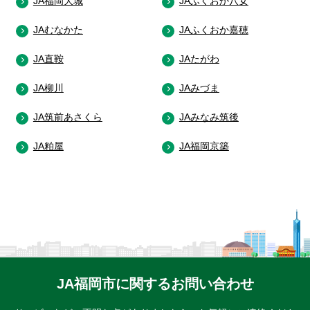
JA福岡大城
JAふくおか八女
JAむなかた
JAふくおか嘉穂
JA直鞍
JAたがわ
JA柳川
JAみづま
JA筑前あさくら
JAみなみ筑後
JA粕屋
JA福岡京築
JA福岡市に関するお問い合わせ