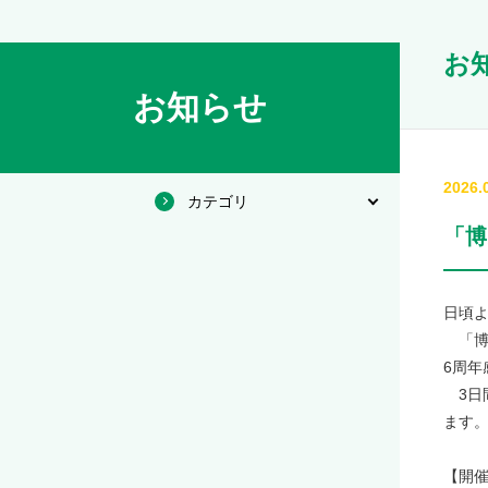
お
お知らせ
2026.
カテゴリ
「博
日頃
「博
6周年
3日
ます
【開催