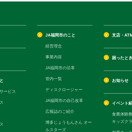
JA福岡市のこと
支店・AT
経営理念
事業内容
困ったと
JA福岡市の沿革
管内一覧
と
お知らせ
ディスクロージャー
サービス
JA福岡市の自己改革
ス
イベント
広報誌のご紹介
食農体験
キッズク
博多じょうもんさん オー
ス
ルスターズ