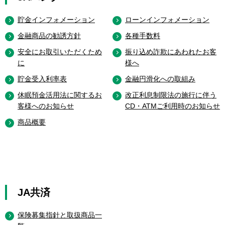
貯金インフォメーション
ローンインフォメーション
金融商品の勧誘方針
各種手数料
安全にお取引いただくため
振り込め詐欺にあわれたお客
に
様へ
貯金受入利率表
金融円滑化への取組み
休眠預金活用法に関するお
改正利息制限法の施行に伴う
客様へのお知らせ
CD・ATMご利用時のお知らせ
商品概要
JA共済
保険募集指針と取扱商品一