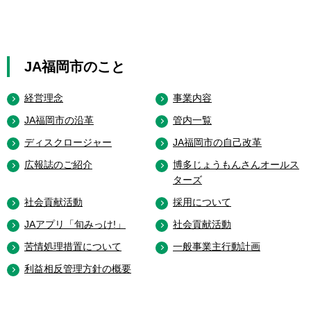
JA福岡市のこと
経営理念
事業内容
JA福岡市の沿革
管内一覧
ディスクロージャー
JA福岡市の自己改革
広報誌のご紹介
博多じょうもんさんオールス
ターズ
社会貢献活動
採用について
JAアプリ「旬みっけ!」
社会貢献活動
苦情処理措置について
一般事業主行動計画
利益相反管理方針の概要