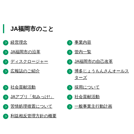
JA福岡市のこと
経営理念
事業内容
JA福岡市の沿革
管内一覧
ディスクロージャー
JA福岡市の自己改革
広報誌のご紹介
博多じょうもんさんオールス
ターズ
社会貢献活動
採用について
JAアプリ「旬みっけ!」
社会貢献活動
苦情処理措置について
一般事業主行動計画
利益相反管理方針の概要