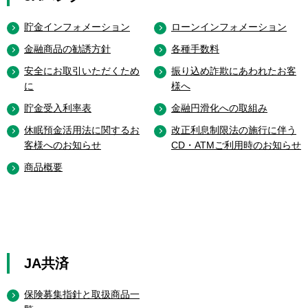
貯金インフォメーション
ローンインフォメーション
金融商品の勧誘方針
各種手数料
安全にお取引いただくため
振り込め詐欺にあわれたお客
に
様へ
貯金受入利率表
金融円滑化への取組み
休眠預金活用法に関するお
改正利息制限法の施行に伴う
客様へのお知らせ
CD・ATMご利用時のお知らせ
商品概要
JA共済
保険募集指針と取扱商品一