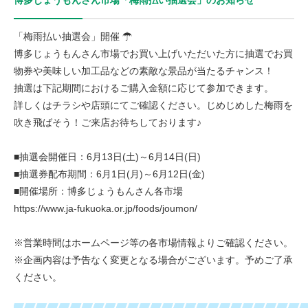
博多じょうもんさん市場「梅雨払い抽選会」のお知らせ
「梅雨払い抽選会」開催 ☂
博多じょうもんさん市場でお買い上げいただいた方に抽選でお買
物券や美味しい加工品などの素敵な景品が当たるチャンス！
抽選は下記期間におけるご購入金額に応じて参加できます。
詳しくはチラシや店頭にてご確認ください。じめじめした梅雨を
吹き飛ばそう！ご来店お待ちしております♪
■抽選会開催日：6月13日(土)～6月14日(日)
■抽選券配布期間：6月1日(月)～6月12日(金)
■開催場所：博多じょうもんさん各市場
https://www.ja-fukuoka.or.jp/foods/joumon/
※営業時間はホームページ等の各市場情報よりご確認ください。
※企画内容は予告なく変更となる場合がございます。予めご了承
ください。