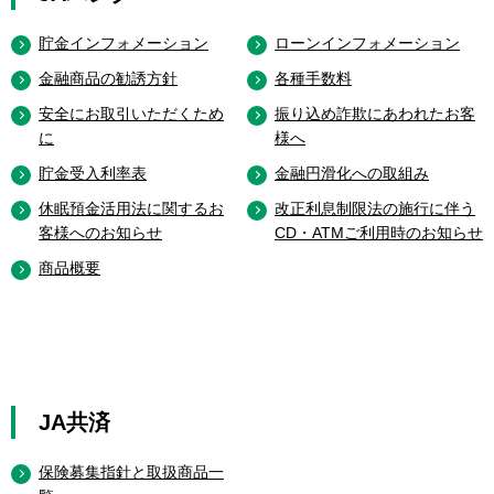
貯金インフォメーション
ローンインフォメーション
金融商品の勧誘方針
各種手数料
安全にお取引いただくため
振り込め詐欺にあわれたお客
に
様へ
貯金受入利率表
金融円滑化への取組み
休眠預金活用法に関するお
改正利息制限法の施行に伴う
客様へのお知らせ
CD・ATMご利用時のお知らせ
商品概要
JA共済
保険募集指針と取扱商品一