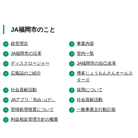
JA福岡市のこと
経営理念
事業内容
JA福岡市の沿革
管内一覧
ディスクロージャー
JA福岡市の自己改革
広報誌のご紹介
博多じょうもんさんオールス
ターズ
社会貢献活動
採用について
JAアプリ「旬みっけ!」
社会貢献活動
苦情処理措置について
一般事業主行動計画
利益相反管理方針の概要