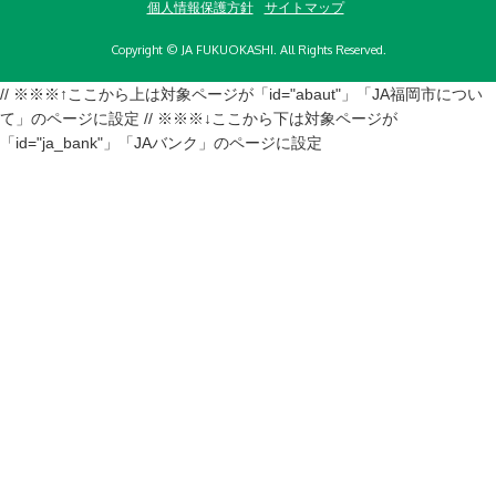
個人情報保護方針
サイトマップ
Copyright © JA FUKUOKASHI. All Rights Reserved.
// ※※※↑ここから上は対象ページが「id="abaut"」「JA福岡市につい
て」のページに設定 // ※※※↓ここから下は対象ページが
「id="ja_bank"」「JAバンク」のページに設定